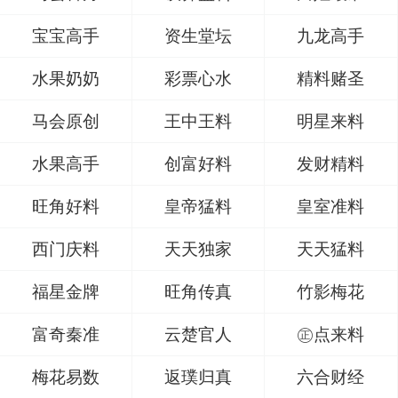
宝宝高手
资生堂坛
九龙高手
水果奶奶
彩票心水
精料赌圣
马会原创
王中王料
明星来料
水果高手
创富好料
发财精料
旺角好料
皇帝猛料
皇室准料
西门庆料
天天独家
天天猛料
福星金牌
旺角传真
竹影梅花
富奇秦准
云楚官人
㊣点来料
梅花易数
返璞归真
六合财经