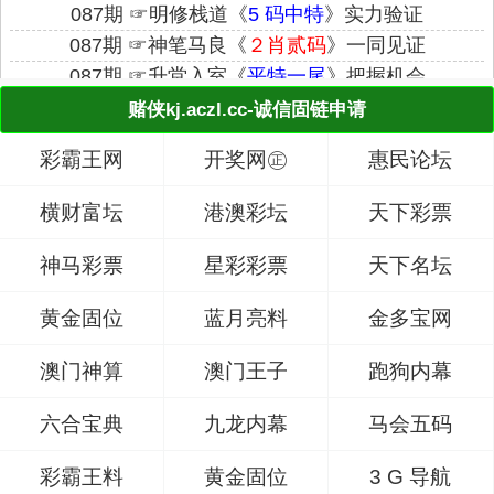
赌侠kj.aczl.cc-诚信固链申请
彩霸王网
开奖网㊣
惠民论坛
横财富坛
港澳彩坛
天下彩票
神马彩票
星彩彩票
天下名坛
黄金固位
蓝月亮料
金多宝网
澳门神算
澳门王子
跑狗内幕
六合宝典
九龙内幕
马会五码
彩霸王料
黄金固位
3 G 导航